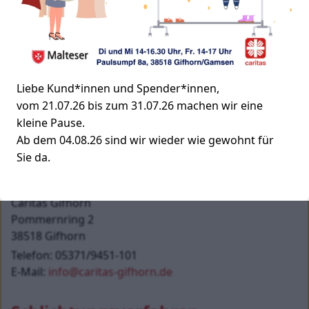
Die genannten Barrieren werden im Laufe des Jahres 
2026 schrittweise behoben. Ziel ist eine umfassende 
barrierefreie Gestaltung aller zentralen Inhalte und 
Funktionen auf www.caritas-
gifhorn.de
 gemäß den 
gesetzlichen Vorgaben.
Liebe Kund*innen und Spender*innen,
vom 21.07.26 bis zum 31.07.26 machen wir eine 
Kontakt und Feedback
kleine Pause.
Sollten Ihnen Mängel in Bezug auf die barrierefreie 
Ab dem 04.08.26 sind wir wieder wie gewohnt für 
Gestaltung von 
www.caritas-gifhorn.de
 auffallen oder 
Sie da.
benötigen Sie Informationen in barrierefreier Form, 
wenden Sie sich bitte an:
Caritas Gifhorn
Pommernring 2
38518 Gifhorn
Telefon: 05371/9451-101
E-Mail: 
info@caritas-gifhorn.de