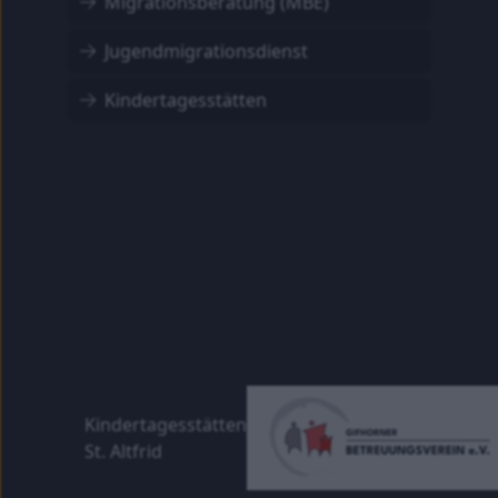
Migrationsberatung (MBE)
Jugendmigrationsdienst
Kindertagesstätten
Kindertagesstätten
St. Altfrid