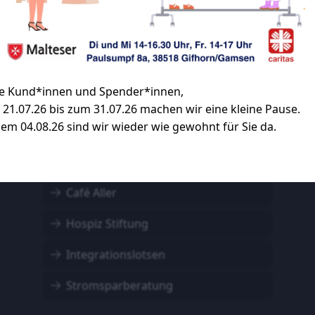
Kooperationen
be Kund*innen und Spender*innen,
Familienladen
21.07.26 bis zum 31.07.26 machen wir eine kleine Pause.
em 04.08.26 sind wir wieder wie gewohnt für Sie da.
Seniorenfahrten
Kaufhaus Aller
Café Aller
Hospiz Stiftung
Integrationslotsen
Stromsparberatung