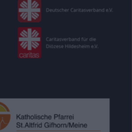
Deutscher Caritasverband e.V.
Caritasverband für die
Diözese Hildesheim e.V.