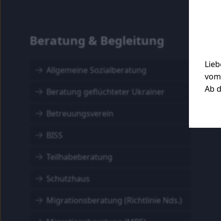
Beratung & Begleitung
Lie
Allgemeine Sozialberatung
vom 
Ab d
Beratung geflüchteter Ukrainer
Betreuungsverein
BISS
Teilhabeberatung
Schutzhaus
Migrationsberatung (Richtlinie Nds.)