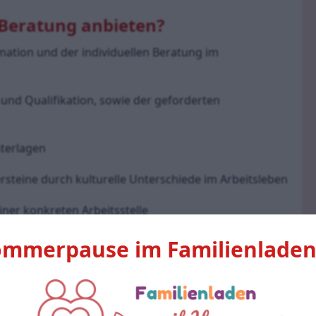
 Beratung anbieten?
mation und der individuellen Beratung im 
und Qualifikation, sowie der geforderten 
nterlagen
steine durch kulturelle Unterschiede im Arbeitsleben
ner konkreten Arbeitsstelle
nen und Vereinen
ommerpause im Familienlade
fsstellen, die sich mit Ihrem speziellem Problem und 