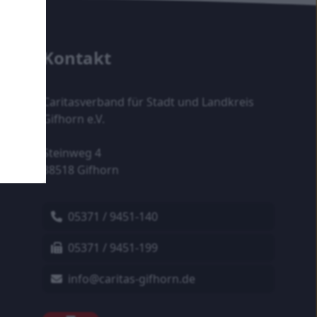
Kontakt
Caritasverband für Stadt und Landkreis
Gifhorn e.V.
Steinweg 4
38518 Gifhorn
05371 / 9451-140
05371 / 9451-199
info@caritas-gifhorn.de