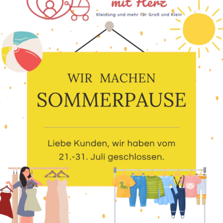
g während der Phase Ihres Arbeitsbeginns
ich.
gen in ein Unternehmen einbringen
rbeit und Bildung
lfe
d unterstützen
n oder können die Arbeitserlaubnis erhalten.