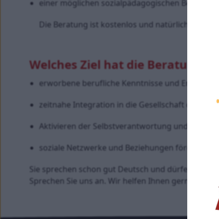
einer möglichen sozialpädagogischen Begleitun
Die Beratung ist kostenlos und natürlich vertraul
Welches Ziel hat die Beratung?
erworbene berufliche Kenntnisse und Erfahrun
zeitnahe Integration in die Gesellschaft durch A
Aktivieren der Selbstverantwortung und Selbsthi
soziale Netzwerke und Beziehungen fördern un
Sie sprechen schon gut Deutsch und dürfen arbeite
Sprechen Sie uns an. Wir helfen Ihnen gerne.