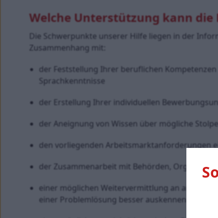
Welche Unterstützung kann die
Die Schwerpunkte unserer Hilfe liegen in der Infor
Zusammenhang mit:
der Feststellung Ihrer beruflichen Kompetenzen 
Sprachkenntnisse
der Erstellung Ihrer individuellen Bewerbungsu
der Aneignung von Wissen über mögliche Stolper
den vorliegenden Arbeitsmarktanforderungen ei
der Zusammenarbeit mit Behörden, Organisatio
S
einer möglichen Weitervermittlung an andere Hil
einer Problemlösung besser auskennen